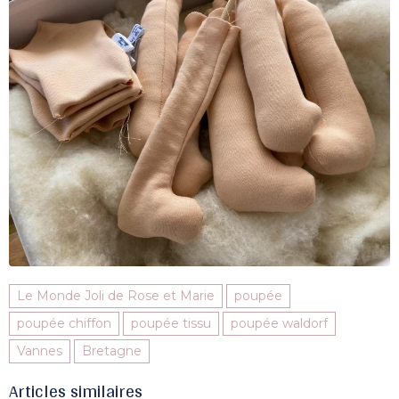
Le Monde Joli de Rose et Marie
poupée
poupée chiffon
poupée tissu
poupée waldorf
Vannes
Bretagne
Articles similaires