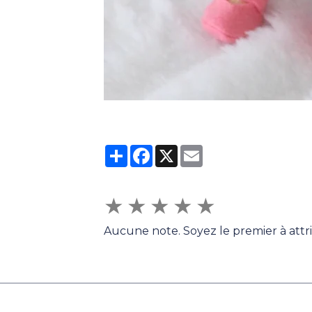
Partager
Facebook
X
Email
★
★
★
★
★
Aucune note. Soyez le premier à attr