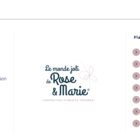
Pla
tion