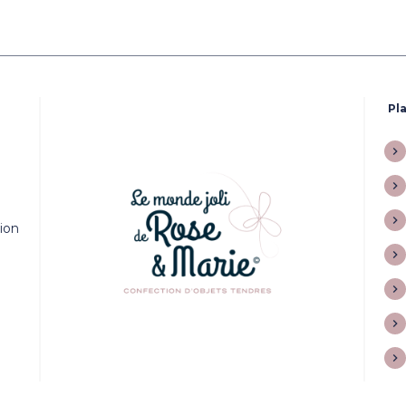
Pla
tion