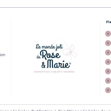
Pla
tion