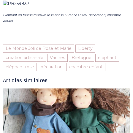
Eléphant en fausse fourrure rose et tissu France Duval, décoration, chambre
enfant
Le Monde Joli de Rose et Marie
Liberty
création artisanale
Vannes
Bretagne
éléphant
éléphant rose
décoration
chambre enfant
Articles similaires